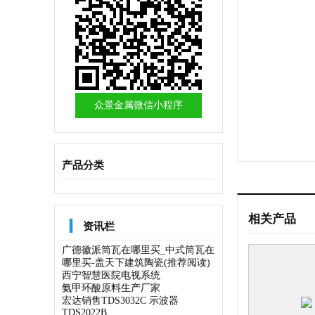
众景金属微信小程序
产品分类
相关产品

资讯栏
广德徽派筒瓦在哪里买_中式筒瓦在
哪里买-盖天下建筑陶瓷(推荐阅读)
西宁智慧医院电视系统
氨甲环酸原料生产厂家
宏达销售TDS3032C 示波器
TDS2022B