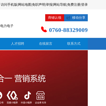
访问手机版
|
网站地图
|
免职声明
|
举报
|
网站导航
|
免费注册
|
登录
商铺认领

移动分享
、电力电子

0760-88329009
人才招聘
在线留言
联系方式