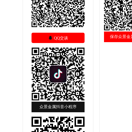
保存众景金

QQ交谈
众景金属抖音小程序